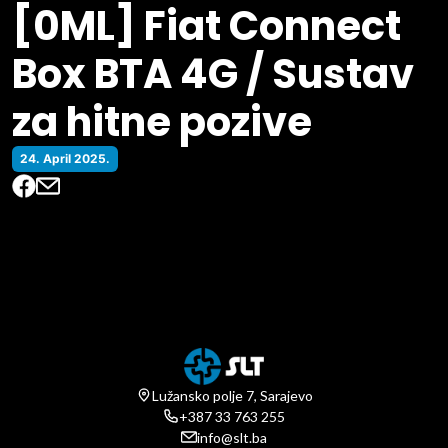
[0ML] Fiat Connect
Box BTA 4G / Sustav
za hitne pozive
24. April 2025.
Lužansko polje 7, Sarajevo
+387 33 763 255
info@slt.ba