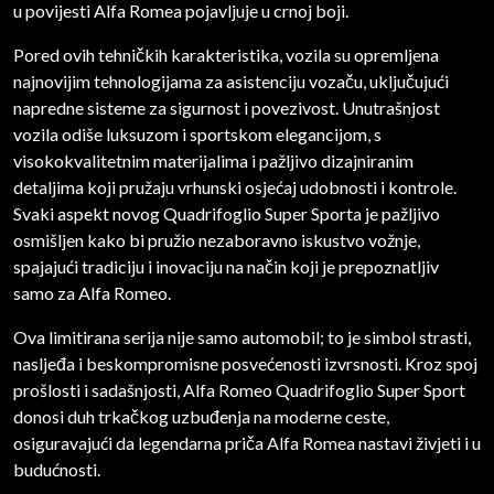
u povijesti Alfa Romea pojavljuje u crnoj boji.
Pored ovih tehničkih karakteristika, vozila su opremljena
najnovijim tehnologijama za asistenciju vozaču, uključujući
napredne sisteme za sigurnost i povezivost. Unutrašnjost
vozila odiše luksuzom i sportskom elegancijom, s
visokokvalitetnim materijalima i pažljivo dizajniranim
detaljima koji pružaju vrhunski osjećaj udobnosti i kontrole.
Svaki aspekt novog Quadrifoglio Super Sporta je pažljivo
osmišljen kako bi pružio nezaboravno iskustvo vožnje,
spajajući tradiciju i inovaciju na način koji je prepoznatljiv
samo za Alfa Romeo.
Ova limitirana serija nije samo automobil; to je simbol strasti,
nasljeđa i beskompromisne posvećenosti izvrsnosti. Kroz spoj
prošlosti i sadašnjosti, Alfa Romeo Quadrifoglio Super Sport
donosi duh trkačkog uzbuđenja na moderne ceste,
osiguravajući da legendarna priča Alfa Romea nastavi živjeti i u
budućnosti.