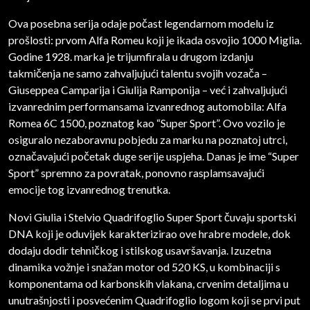
Ova posebna serija odaje počast legendarnom modelu iz
prošlosti: prvom Alfa Romeu koji je ikada osvojio 1000 Miglia.
Godine 1928. marka je trijumfirala u drugom izdanju
takmičenja ne samo zahvaljujući talentu svojih vozača –
Giuseppea Camparija i Giulija Ramponija – već i zahvaljujući
izvanrednim performansama izvanrednog automobila: Alfa
Romea 6C 1500, poznatog kao “Super Sport”. Ovo vozilo je
osiguralo nezaboravnu pobjedu za marku na poznatoj utrci,
označavajući početak duge serije uspjeha. Danas je ime “Super
Sport” spremno za povratak, ponovno rasplamsavajući
emocije tog izvanrednog trenutka.
Novi Giulia i Stelvio Quadrifoglio Super Sport čuvaju sportski
DNA koji je oduvijek karakterizirao ove hrabre modele, dok
dodaju dodir tehničkog i stilskog usavršavanja. Izuzetna
dinamika vožnje i snažan motor od 520 KS, u kombinaciji s
komponentama od karbonskih vlakana, crvenim detaljima u
unutrašnjosti i posvećenim Quadrifoglio logom koji se prvi put