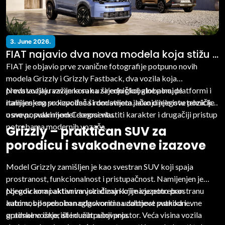
3. June 2026.
FIAT najavio dva nova modela koja stižu u
Evropu 2026. godine
FIAT je objavio prve zvanične fotografije potpuno novih
modela Grizzly i Grizzly Fastback, dva vozila koja
predstavljaju važan korak u širenju globalne ponude
Nova vozila razvijena su na zajedničkoj globalnoj platformi i
italijanskog proizvođača i dodatnom jačanju njegove pozicije
namijenjena su kupcima širom svijeta. Iako dijele istu tehničku
u sve popularnijem C-segmentu.
osnovu, svaki model donosi vlastiti karakter i drugačiji pristup
potrebama modernih vozača.
Grizzly – praktičan SUV za
porodicu i svakodnevne izazove
Model Grizzly zamišljen je kao svestran SUV koji spaja
prostranost, funkcionalnost i pristupačnost. Namijenjen je
porodicama i aktivnim vozačima kojima je potreban
Njegov kompaktan vanjski dizajn krije izuzetno prostranu
automobil sposoban odgovoriti na zahtjeve svakodnevne
kabinu, s posebnim naglaskom na udobnost putnika i
gradske vožnje, ali i dužih putovanja.
optimalno iskorišten unutrašnji prostor. Veća visina vozila