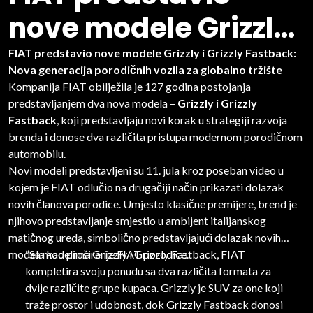
nove modele Grizzly i
Grizzly Fastback
FIAT predstavio nove modele Grizzly i Grizzly Fastback:
Nova generacija porodičnih vozila za globalno tržište
Kompanija FIAT obilježila je 127 godina postojanja
predstavljanjem dva nova modela –
Grizzly i Grizzly
Fastback
, koji predstavljaju novi korak u strategiji razvoja
brenda i donose dva različita pristupa modernom porodičnom
automobilu.
Novi modeli predstavljeni su 11. jula kroz poseban video u
kojem je FIAT odlučio na drugačiji način prikazati dolazak
novih članova porodice. Umjesto klasične premijere, brend je
njihovo predstavljanje smjestio u ambijent italijanskog
matičnog ureda, simbolično predstavljajući dolazak novih
modela kao proširenje FIAT porodice.
“Sa modelima Grizzly i Grizzly Fastback, FIAT
kompletira svoju ponudu sa dva različita formata za
dvije različite grupe kupaca. Grizzly je SUV za one koji
traže prostor i udobnost, dok Grizzly Fastback donosi