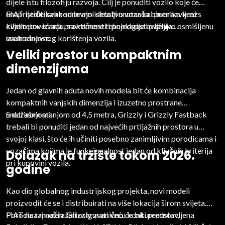
dijele istu filozofiju razvoja. Cilj je ponuditi vozilo koje će
unaprijediti svakodnevno iskustvo vozača i putnika kroz
FIAT ističe kako su brojni detalji unutar kabine razvijeni s
kvalitetnu izradu, savremene tehnologije i pažljivo osmišljenu
ciljem povećanja praktičnosti i pojednostavljenja
unutrašnjost.
svakodnevnog korištenja vozila.
Veliki prostor u kompaktnim
dimenzijama
Jedan od glavnih aduta novih modela bit će kombinacija
kompaktnih vanjskih dimenzija i izuzetno prostrane
unutrašnjosti.
S dužinom manjom od 4,5 metra, Grizzly i Grizzly Fastback
trebali bi ponuditi jedan od najvećih prtljažnih prostora u
svojoj klasi, što će ih učiniti posebno zanimljivim porodicama i
vozačima kojima je funkcionalnost jedan od ključnih kriterija
Dolazak na tržište tokom 2026.
pri kupovini vozila.
godine
Kao dio globalnog industrijskog projekta, novi modeli
proizvodit će se i distribuirati na više lokacija širom svijeta.
FIAT na taj način želi osigurati veću konkurentnost,
Porodica modela Grizzly zvanično će biti predstavljena