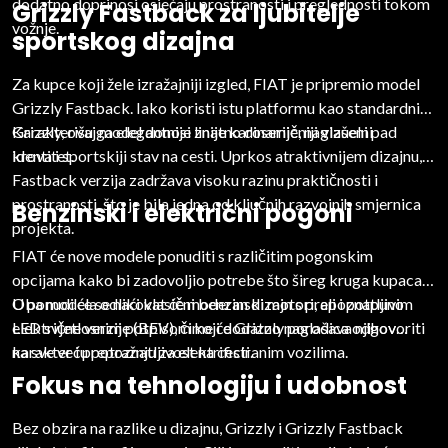
dodatno doprinosi osjećaju prostranosti i preglednosti tokom
Grizzly Fastback za ljubitelje
vožnje.
sportskog dizajna
Za kupce koji žele izražajniji izgled, FIAT je pripremio model
Grizzly Fastback. Iako koristi istu platformu kao standardni
Grizzly, ovaj model donosi znatno dinamičniji vizuelni
Karakterišu ga elegantnije linije karoserije, naglašeni pad
identitet.
krova i sportskiji stav na cesti. Uprkos atraktivnijem dizajnu,
Fastback verzija zadržava visoku razinu praktičnosti i
prostranosti, što je bila jedna od ključnih razvojnih smjernica
Benzinski i električni pogoni
projekta.
FIAT će nove modele ponuditi s različitim pogonskim
opcijama kako bi zadovoljio potrebe što šireg kruga kupaca.
U ponudi će se naći klasični benzinski motori, ali i potpuno
Oba modela odlikovat će moderan dizajn s prepoznatljivim
električne verzije (BEV), čime će Grizzly porodica odgovoriti
LED svjetlosnim potpisom koji dodatno naglašava njihov
na sve veću potražnju za elektrificiranim vozilima.
karakter i prepoznatljivost na cesti.
Fokus na tehnologiju i udobnost
Bez obzira na razlike u dizajnu, Grizzly i Grizzly Fastback