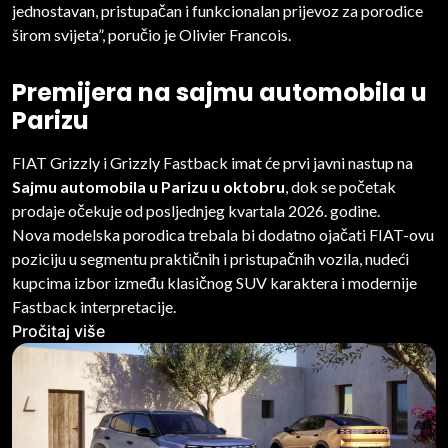
jednostavan, pristupačan i funkcionalan prijevoz za porodice
širom svijeta”, poručio je Olivier Francois.
Premijera na sajmu automobila u
Parizu
FIAT Grizzly i Grizzly Fastback imat će prvi javni nastup na
Sajmu automobila u Parizu u oktobru
, dok se početak
prodaje očekuje od posljednjeg kvartala 2026. godine.
Nova modelska porodica trebala bi dodatno ojačati FIAT-ovu
poziciju u segmentu praktičnih i pristupačnih vozila, nudeći
kupcima izbor između klasičnog SUV karaktera i modernije
Fastback interpretacije.
Pročitaj više