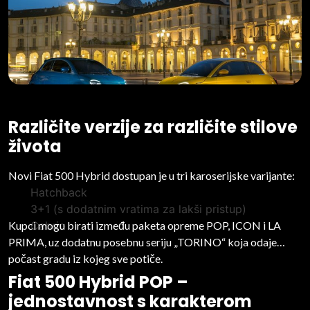
brenda s njegovim rodnim gradom.
Različite verzije za različite stilove
života
Novi Fiat 500 Hybrid dostupan je u tri karoserijske varijante:
Hatchback
3+1 (s dodatnim vratima za lakši pristup)
Kupci mogu birati između paketa opreme POP, ICON i LA
Cabrio
PRIMA, uz dodatnu posebnu seriju „TORINO“ koja odaje
počast gradu iz kojeg sve potiče.
Fiat 500 Hybrid POP –
jednostavnost s karakterom