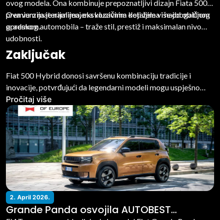
ovog modela. Ona kombinuje prepoznatljivi dizajn Fiata 500 s
premium materijalima, ekskluzivnim detaljima i najbogatijom
Ova verzija je namijenjena vozačima koji žele više od običnog
opremom.
gradskog automobila – traže stil, prestiž i maksimalan nivo
udobnosti.
Zaključak
Fiat 500 Hybrid donosi savršenu kombinaciju tradicije i
inovacije, potvrđujući da legendarni modeli mogu uspješno
evoluirati u skladu s modernim zahtjevima. Zahvaljujući
Pročitaj više
različitim verzijama, savremenoj tehnologiji i snažnoj
povezanosti s italijanskim naslijeđem, ovaj model ima sve
predispozicije da postane jedan od najpoželjnijih gradskih
automobila nove generacije.
2. April 2026.
Grande Panda osvojila AUTOBEST