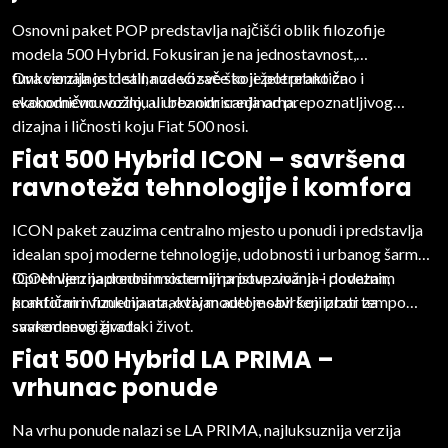
Osnovni paket POP predstavlja najčišći oblik filozofije
modela 500 Hybrid. Fokusiran je na jednostavnost,
funkcionalnost i stil, nudeći sve što je potrebno za
Ova verzija je idealna za vozače koji žele praktično i
svakodnevnu vožnju u urbanim sredinama.
ekonomično vozilo, ali bez odricanja od prepoznatljivog
dizajna i ličnosti koju Fiat 500 nosi.
Fiat 500 Hybrid ICON – savršena
ravnoteža tehnologije i komfora
ICON paket zauzima centralno mjesto u ponudi i predstavlja
idealan spoj moderne tehnologije, udobnosti i urbanog šarma.
Opremljen naprednim sistemima povezivanja i dodatnim
ICON verzija donosi moderniji pristup vožnji – povezan,
komfornim funkcijama, ovaj model je savršen izbor za
praktičan i vizuelno atraktivan automobil koji prati tempo
svakodnevni gradski život.
savremenog života.
Fiat 500 Hybrid LA PRIMA –
vrhunac ponude
Na vrhu ponude nalazi se LA PRIMA, najluksuznija verzija