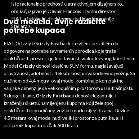
iste racionalne prednosti u atraktivnijem dizajnerskom
obliku”, izjavio je Olivier Francois, izvršni direktor
FIAT-a i globalni direktor marketinga kompanije
Dva modela, dvije različite
Stellantis.
potrebe kupaca
FIAT Grizzly i Grizzly Fastback razvijeni su s ciljem da
odgovore na potrebe savremenih porodica koje traže
praktičnost, prostor i jednostavnost svakodnevnog korištenja.
Model
Grizzly
donosi klasičnu SUV formu, naglašavajući
prostranost, udobnost i fleksibilnost u svakodnevnoj vožnji. Sa
dužinom od 4,4 metra, ovaj model kombinuje kompaktne
vanjske dimenzije sa velikodušnim prostorom u unutrašnjosti.
S druge strane,
Grizzly Fastback
donosi elegantniju i
izraženiju siluetu, namijenjenu kupcima koji žele spoj
praktičnosti porodičnog vozila i modernijeg dizajna. Dužine
4,5 metara, ovaj model nudi veliki prostor za putnike, ali i
prtljažnik kapaciteta čak 600 litara.