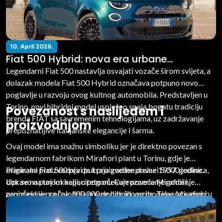
10. April 2026.
Fiat 500 Hybrid: nova era urbane
elegancije
Legendarni Fiat 500 nastavlja osvajati vozače širom svijeta, a
dolazak modela Fiat 500 Hybrid označava potpuno novo
poglavlje u razvoju ovog kultnog automobila. Predstavljen u
Torino, novi hibridni model uspješno spaja bogatu tradiciju
Povezanost s naslijeđem i
brenda FIAT sa savremenim tehnologijama, uz zadržavanje
proizvodnjom
prepoznatljive italijanske elegancije i šarma.
Ovaj model ima snažnu simboliku jer je direktno povezan s
legendarnom fabrikom Mirafiori plant u Torinu, gdje je
originalni Fiat 500 prvi put proizveden davne 1957. godine.
Planirana proizvodnja do kraja godine prelazi 5.000 jedinica,
Upravo na toj lokaciji, u pogonu Carrozzerie Mirafiori,
dok se na punom kapacitetu očekuje povećanje godišnje
započela je proizvodnja novog hibridnog modela u novembru
proizvodnje za čak 100.000 dodatnih vozila. Time Mirafiori
2025. godine.
dodatno učvršćuje svoju ključnu ulogu u industrijskoj strategiji
kompanije FIAT, ali i simbolički potvrđuje neraskidivu vezu