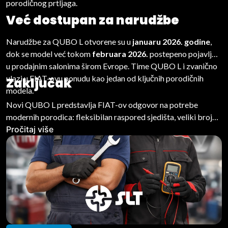
porodičnog prtljaga.
Već dostupan za narudžbe
Narudžbe za QUBO L otvorene su u
januaru 2026. godine
,
dok se model već tokom
februara 2026.
postepeno pojavljuje
u prodajnim salonima širom Evrope. Time QUBO L i zvanično
ulazi u FIAT-ovu ponudu kao jedan od ključnih porodičnih
Zaključak
modela.
Novi QUBO L predstavlja FIAT-ov odgovor na potrebe
modernih porodica: fleksibilan raspored sjedišta, veliki broj
pretinaca, raznolika motorizacija i praktična rješenja čine ga
Pročitaj više
ozbiljnim kandidatom u segmentu porodičnih vozila.