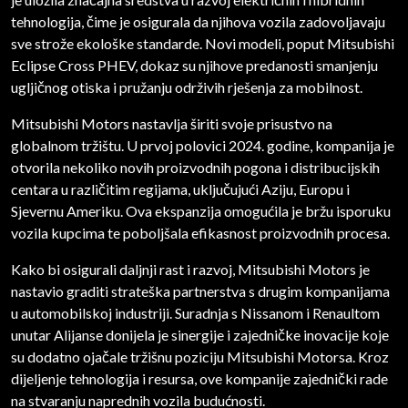
tehnologija, čime je osigurala da njihova vozila zadovoljavaju
sve strože ekološke standarde. Novi modeli, poput Mitsubishi
Eclipse Cross PHEV, dokaz su njihove predanosti smanjenju
ugljičnog otiska i pružanju održivih rješenja za mobilnost.
Mitsubishi Motors nastavlja širiti svoje prisustvo na
globalnom tržištu. U prvoj polovici 2024. godine, kompanija je
otvorila nekoliko novih proizvodnih pogona i distribucijskih
centara u različitim regijama, uključujući Aziju, Europu i
Sjevernu Ameriku. Ova ekspanzija omogućila je bržu isporuku
vozila kupcima te poboljšala efikasnost proizvodnih procesa.
Kako bi osigurali daljnji rast i razvoj, Mitsubishi Motors je
nastavio graditi strateška partnerstva s drugim kompanijama
u automobilskoj industriji. Suradnja s Nissanom i Renaultom
unutar Alijanse donijela je sinergije i zajedničke inovacije koje
su dodatno ojačale tržišnu poziciju Mitsubishi Motorsa. Kroz
dijeljenje tehnologija i resursa, ove kompanije zajednički rade
na stvaranju naprednih vozila budućnosti.