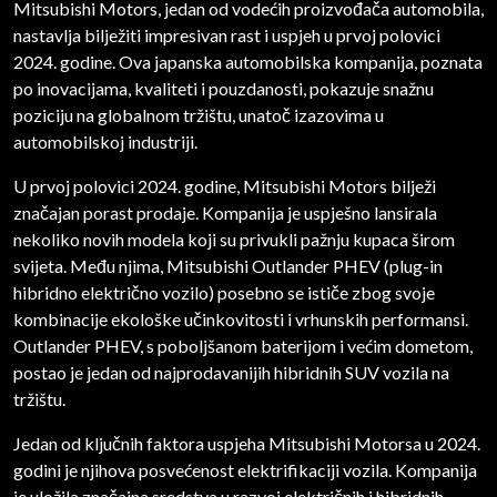
Mitsubishi Motors, jedan od vodećih proizvođača automobila,
nastavlja bilježiti impresivan rast i uspjeh u prvoj polovici
2024. godine. Ova japanska automobilska kompanija, poznata
po inovacijama, kvaliteti i pouzdanosti, pokazuje snažnu
poziciju na globalnom tržištu, unatoč izazovima u
automobilskoj industriji.
U prvoj polovici 2024. godine, Mitsubishi Motors bilježi
značajan porast prodaje. Kompanija je uspješno lansirala
nekoliko novih modela koji su privukli pažnju kupaca širom
svijeta. Među njima, Mitsubishi Outlander PHEV (plug-in
hibridno električno vozilo) posebno se ističe zbog svoje
kombinacije ekološke učinkovitosti i vrhunskih performansi.
Outlander PHEV, s poboljšanom baterijom i većim dometom,
postao je jedan od najprodavanijih hibridnih SUV vozila na
tržištu.
Jedan od ključnih faktora uspjeha Mitsubishi Motorsa u 2024.
godini je njihova posvećenost elektrifikaciji vozila. Kompanija
je uložila značajna sredstva u razvoj električnih i hibridnih