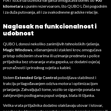
FIAT ističe da dizelska varijanta omogućava domet do
900
kilometara
s punim rezervoarom, što QUBO L čini pogodnim
i za duža putovanja, ali i za svakodnevne gradske relacije.
Naglasak na funkcionalnost i
udobnost
QUBO L donosi nekoliko zanimljivih tehnoloških rješenja.
Magic Windows
, višenamjenski stakleni krov, omogućava
pristup odloženim stvarima ili uzimanje predmeta s police
prtljažnika bez otvaranja vrata gepeka, uz dodatni osjećaj
prozračnosti i prirodnog svjetla u kabini.
Sistem
Extended Grip Control
poboljšava stabilnost i
trakciju prilagođavanjem odziva motora i optimizacijom
prianjanja. Zahvaljujući tome, vozilo se sigurnije ponaša na
zahtjevnijim podlogama poput snijega, blata ili šljunka.
Velika vrata prtljažnika dodatno olakšavaju utovar i istovar,