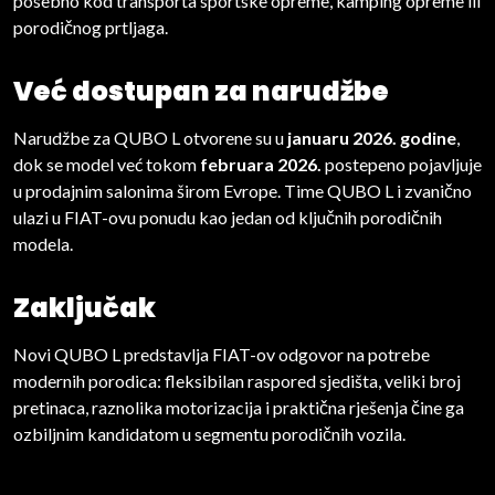
posebno kod transporta sportske opreme, kamping opreme ili
porodičnog prtljaga.
Već dostupan za narudžbe
Narudžbe za QUBO L otvorene su u
januaru 2026. godine
,
dok se model već tokom
februara 2026.
postepeno pojavljuje
u prodajnim salonima širom Evrope. Time QUBO L i zvanično
ulazi u FIAT-ovu ponudu kao jedan od ključnih porodičnih
modela.
Zaključak
Novi QUBO L predstavlja FIAT-ov odgovor na potrebe
modernih porodica: fleksibilan raspored sjedišta, veliki broj
pretinaca, raznolika motorizacija i praktična rješenja čine ga
ozbiljnim kandidatom u segmentu porodičnih vozila.