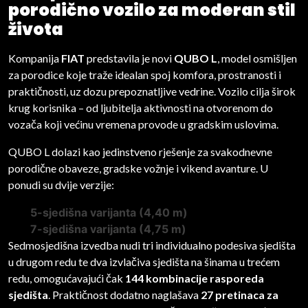
porodično vozilo za moderan stil
života
Kompanija
FIAT
predstavila je novi
QUBO L
, model osmišljen
za porodice koje traže idealan spoj komfora, prostranosti i
praktičnosti, uz dozu prepoznatljive vedrine. Vozilo cilja širok
krug korisnika – od ljubitelja aktivnosti na otvorenom do
vozača koji većinu vremena provode u gradskim uslovima.
QUBO L dolazi kao jedinstveno rješenje za svakodnevne
porodične obaveze, gradske vožnje i vikend avanture. U
ponudi su dvije verzije:
5-sjedišna varijanta (4,40 m)
7-sjedišna varijanta (4,75 m)
Sedmosjedišna izvedba nudi tri individualno podesiva sjedišta
u drugom redu te dva izvlačiva sjedišta na šinama u trećem
redu, omogućavajući čak
144 kombinacije rasporeda
sjedišta
. Praktičnost dodatno naglašava
27 pretinaca za