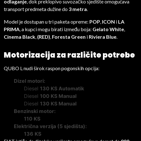
odlaganje
, dok preklopivo suvozačko sjedište omogućava
transport predmeta dužine do
3 metra
.
Model je dostupan u tri paketa opreme:
POP
,
ICON
i
LA
PRIMA
, a kupci mogu birati između boja:
Gelato White
,
Cinema Black
,
(RED)
,
Foresta Green
i
Riviera Blue
.
Motorizacija za različite potrebe
QUBO L nudi širok raspon pogonskih opcija:
Dizel motori:
Diesel
130 KS Automatik
Diesel
100 KS Manual
Diesel
130 KS Manual
Benzinski motor:
110 KS
Električna verzija (5 sjedišta):
136 KS