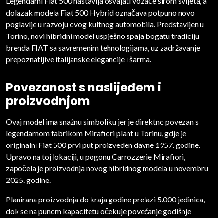
Legendarni Fiat 500 nastavlja osvajati vozače širom svijeta, a
dolazak modela Fiat 500 Hybrid označava potpuno novo
poglavlje u razvoju ovog kultnog automobila. Predstavljen u
Torino, novi hibridni model uspješno spaja bogatu tradiciju
brenda FIAT sa savremenim tehnologijama, uz zadržavanje
prepoznatljive italijanske elegancije i šarma.
Povezanost s naslijeđem i
proizvodnjom
Ovaj model ima snažnu simboliku jer je direktno povezan s
legendarnom fabrikom Mirafiori plant u Torinu, gdje je
originalni Fiat 500 prvi put proizveden davne 1957. godine.
Upravo na toj lokaciji, u pogonu Carrozzerie Mirafiori,
započela je proizvodnja novog hibridnog modela u novembru
2025. godine.
Planirana proizvodnja do kraja godine prelazi 5.000 jedinica,
dok se na punom kapacitetu očekuje povećanje godišnje