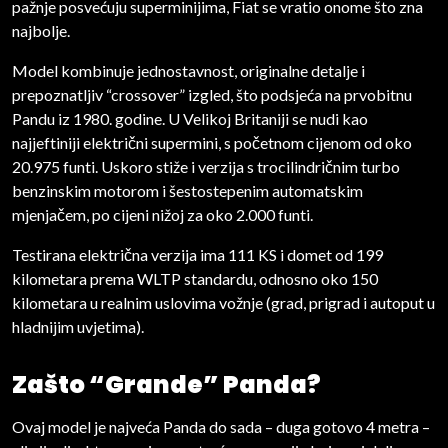
pažnje posvećuju superminijima, Fiat se vratio onome što zna
najbolje.
Model kombinuje jednostavnost, originalne detalje i
prepoznatljiv “crossover” izgled, što podsjeća na prvobitnu
Pandu iz 1980. godine. U Velikoj Britaniji se nudi kao
najjeftiniji električni supermini, s početnom cijenom od oko
20.975 funti. Uskoro stiže i verzija s trocilindričnim turbo
benzinskim motorom i šestostepenim automatskim
mjenjačem, po cijeni nižoj za oko 2.000 funti.
Testirana električna verzija ima 111 KS i domet od 199
kilometara prema WLTP standardu, odnosno oko 150
kilometara u realnim uslovima vožnje (grad, prigrad i autoput u
hladnijim uvjetima).
Zašto “Grande” Panda?
Ovaj model je najveća Panda do sada – duga gotovo 4 metra –