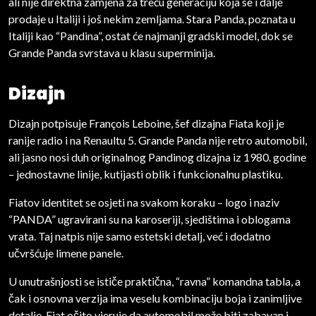
ali nije direktna zamjena za treću generaciju koja se i dalje
prodaje u Italiji i još nekim zemljama. Stara Panda, poznata u
Italiji kao “Pandina”, ostat će najmanji gradski model, dok se
Grande Panda svrstava u klasu superminija.
Dizajn
Dizajn potpisuje François Leboine, šef dizajna Fiata koji je
ranije radio i na Renaultu 5. Grande Panda nije retro automobil,
ali jasno nosi duh originalnog Pandinog dizajna iz 1980. godine
– jednostavne linije, kutijasti oblik i funkcionalnu plastiku.
Fiatov identitet se osjeti na svakom koraku – logo i naziv
“PANDA” ugravirani su na karoseriji, sjedištima i oblogama
vrata. Taj natpis nije samo estetski detalj, već i dodatno
učvršćuje limene panele.
U unutrašnjosti se ističe praktična, “ravna” komandna tabla, a
čak i osnovna verzija ima veselu kombinaciju boja i zanimljive
detalje. Fiat očito vjeruje da automobil može biti zabavan i