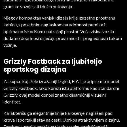
gradske vožnje, ali i dužih putovanja.
Njegov kompaktan vanjski dizajn krije izuzetno prostranu
kabinu, s posebnim naglaskom na udobnost putnika i
optimalno iskorišten unutrašnji prostor. Veća visina vozila
dodatno doprinosi osjećaju prostranosti i preglednosti tokom
vožnje.
Grizzly Fastback za ljubitelje
sportskog dizajna
Za kupce koji žele izražajniji izgled, FIAT je pripremio model
Grizzly Fastback. Iako koristi istu platformu kao standardni
Grizzly, ovaj model donosi znatno dinamičniji vizuelni
identitet.
Karakterišu ga elegantnije linije karoserije, naglašeni pad
krova i sportskiji stav na cesti. Uprkos atraktivnijem dizajnu,
Fastback verzija zadržava visoku razinu praktičnosti i