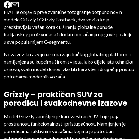
FIAT je objavio prve zvanične fotografije potpuno novih
modela Grizzly i Grizzly Fastback, dva vozila koja
predstavljaju važan korak u širenju globalne ponude
italijanskog proizvođača i dodatnom jačanju njegove pozicije
u sve popularnijem C-segmentu.
Nova vozila razvijena su na zajedničkoj globalnoj platformi i
namijenjena su kupcima širom svijeta. Iako dijele istu tehničku
osnovu, svaki model donosi vlastiti karakter i drugačiji pristup
potrebama modernih vozača.
Grizzly – praktičan SUV za
porodicu i svakodnevne izazove
Model Grizzly zamišljen je kao svestran SUV koji spaja
prostranost, funkcionalnost i pristupačnost. Namijenjen je
porodicama i aktivnim vozačima kojima je potreban
automobil sposoban odgovoriti na zahtjeve svakodnevne