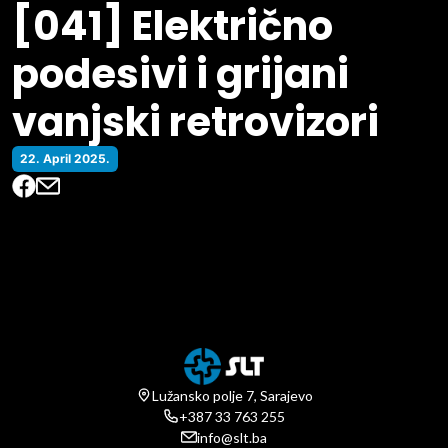
[041] Električno
podesivi i grijani
vanjski retrovizori
22. April 2025.
Lužansko polje 7, Sarajevo
+387 33 763 255
info@slt.ba