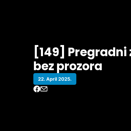
[149] Pregradni 
bez prozora
22. April 2025.