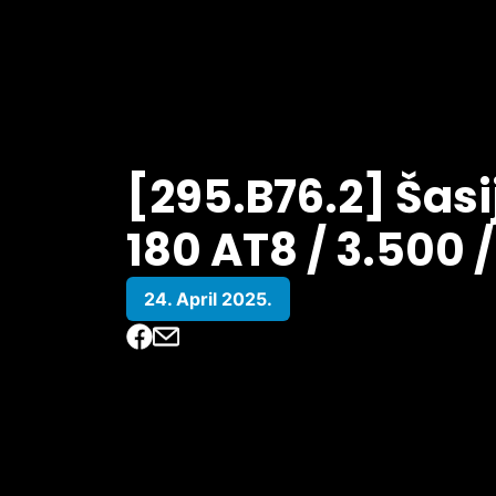
[295.B76.2] Šasij
180 AT8 / 3.500 / 
24. April 2025.