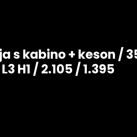
a s kabino + keson / 35
L3 H1 / 2.105 / 1.395