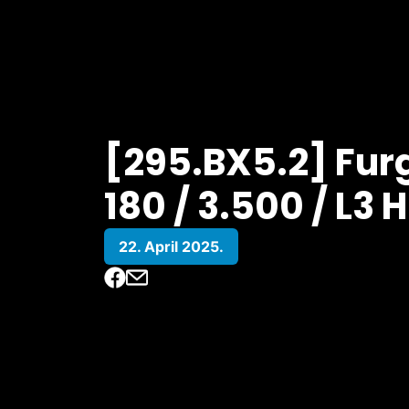
[295.BX5.2] Furg
180 / 3.500 / L3 H
22. April 2025.