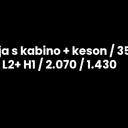
a s kabino + keson / 35
 L2+ H1 / 2.070 / 1.430