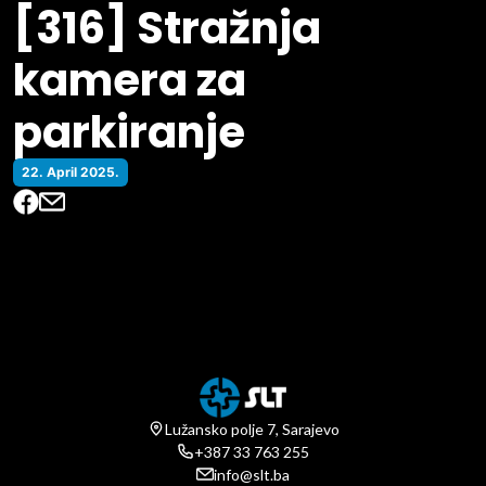
[316] Stražnja
kamera za
parkiranje
22. April 2025.
Lužansko polje 7, Sarajevo
+387 33 763 255
info@slt.ba