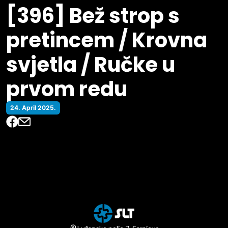
[396] Bež strop s
pretincem / Krovna
svjetla / Ručke u
prvom redu
24. April 2025.