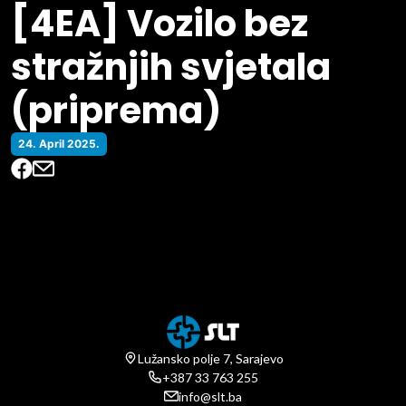
[4EA] Vozilo bez
stražnjih svjetala
(priprema)
24. April 2025.
Lužansko polje 7, Sarajevo
+387 33 763 255
info@slt.ba