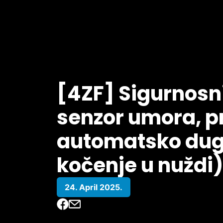
[4ZF] Sigurnosni
senzor umora, p
automatsko duga
kočenje u nuždi)
24. April 2025.