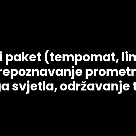
 paket (tempomat, lim
repoznavanje prometn
 svjetla, održavanje 