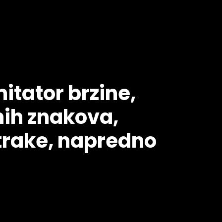
itator brzine,
ih znakova,
trake, napredno