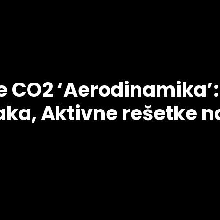
 CO2 ‘Aerodinamika’: 
raka, Aktivne rešetke n