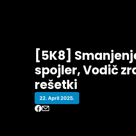
[5K8] Smanjenje
spojler, Vodič z
rešetki
22. April 2025.