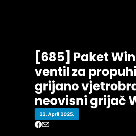
[685] Paket Win
ventil za propuh
grijano vjetrobr
neovisni grijač
22. April 2025.