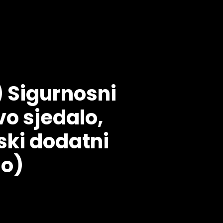
 Sigurnosni
vo sjedalo,
ski dodatni
no)