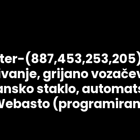
ter-(887,453,253,205)
ivanje, grijano vozače
ansko staklo, automat
 Webasto (programira