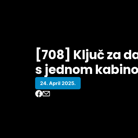
[708] Ključ za da
s jednom kabin
24. April 2025.