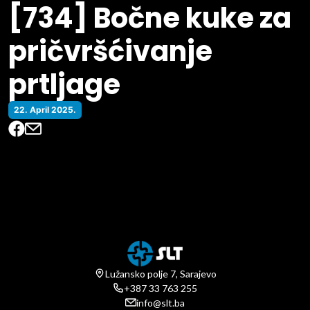
[734] Bočne kuke za
pričvršćivanje
prtljage
22. April 2025.
Lužansko polje 7, Sarajevo
+387 33 763 255
info@slt.ba