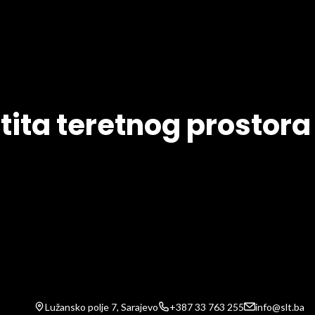
ita teretnog prostora 
Lužansko polje 7, Sarajevo
+387 33 763 255
info@slt.ba