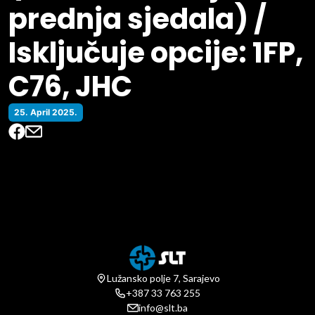
prednja sjedala) /
Isključuje opcije: 1FP,
C76, JHC
25. April 2025.
Lužansko polje 7, Sarajevo
+387 33 763 255
info@slt.ba