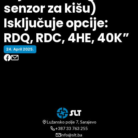
senzor za kišu)
Isključuje opcije:
RDQ, RDC, 4HE, 40K”
24. April 2025.
Lužansko polje 7, Sarajevo
+387 33 763 255
info@slt.ba