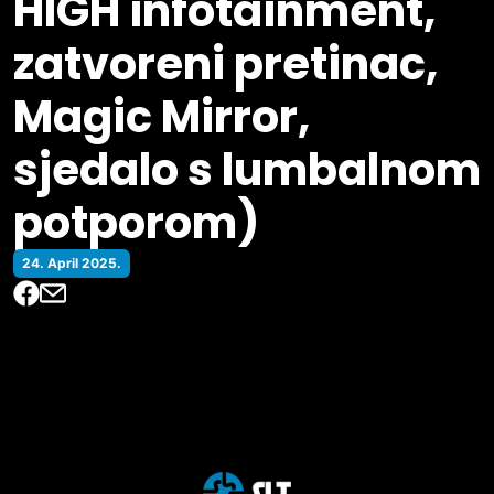
HIGH infotainment,
zatvoreni pretinac,
Magic Mirror,
sjedalo s lumbalnom
potporom)
24. April 2025.