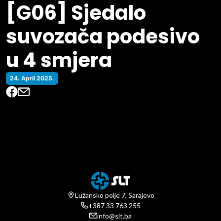
[G06] Sjedalo
suvozača podesivo
u 4 smjera
24. April 2025.
Lužansko polje 7, Sarajevo
+387 33 763 255
info@slt.ba