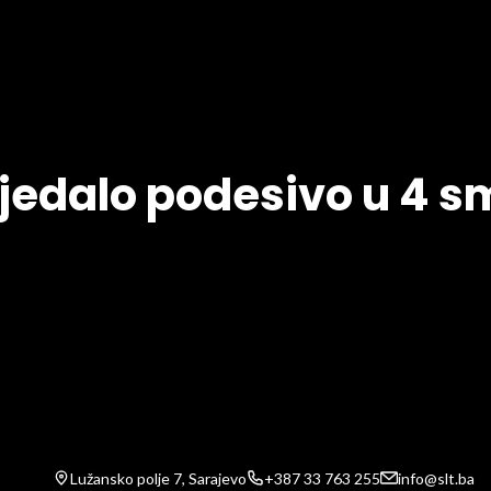
jedalo podesivo u 4 s
Lužansko polje 7, Sarajevo
+387 33 763 255
info@slt.ba