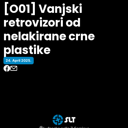
[O01] Vanjski
retrovizori od
nelakirane crne
plastike
24. April 2025.