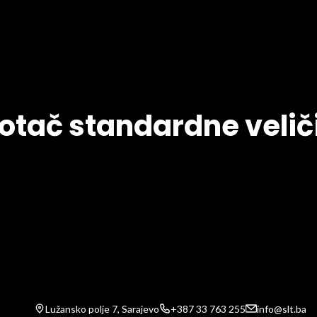
kotač standardne velič
Lužansko polje 7, Sarajevo
+387 33 763 255
info@slt.ba