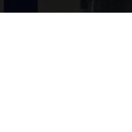
DHollandia je vodeća evropska kompanija koja se
specijalizirala za razvoj, proizvodnju i distribuciju hidrauličnih
utovarnih rampi. Osnovana 1968. godine u Belgiji, DHollandia
se tokom više od pet decenija poslovanja profilirala kao
sinonim za kvalitet, inovativnost i pouzdanost na globalnom
tržištu. Kompanija nudi širok spektar proizvoda koji uključuju
standardne i specijalizovane utovarne rampe za različite vrste
vozila, kao što su kamioni, kombiji, prikolice i specijalna
transportna vozila.
DHollandia-ine rampe su prepoznatljive po svojoj robusnoj
konstrukciji, dugotrajnosti i jednostavnosti korištenja.
Korištenje naprednih hidrauličnih tehnologija omogućava
kompaniji da kreira rješenja koja značajno olakšavaju proces
utovara i istovara, čineći ga sigurnijim i efikasnijim. Osim toga,