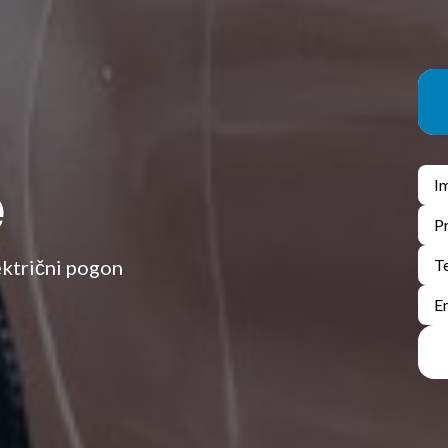
e
trični pogon​​