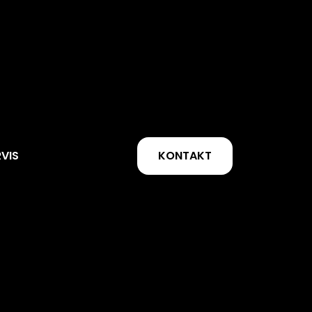
KONTAKT
RVIS